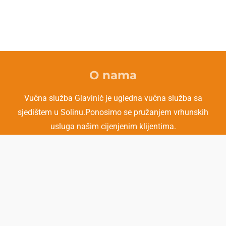
O nama
Vučna služba Glavinić je ugledna vučna služba sa
sjedištem u Solinu.Ponosimo se pružanjem vrhunskih
usluga našim cijenjenim klijentima.
Book Now
S
1
2
3
4
5
R
s
s
s
s
s
u
a
t
89 votes
t
t
t
t
b
a
a
a
a
a
m
t
r
r
r
r
r
i
s
s
s
s
i