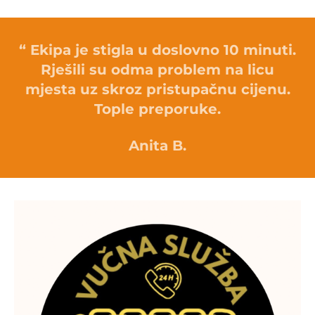
“ Ekipa je stigla u doslovno 10 minuti.
Rješili su odma problem na licu
mjesta uz skroz pristupačnu cijenu.
Tople preporuke.
Anita B.