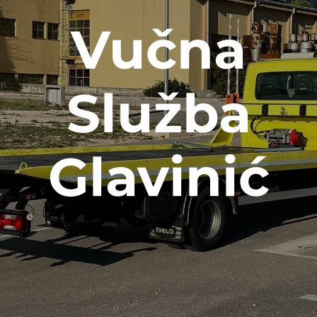
Vučna
Služba
Glavinić