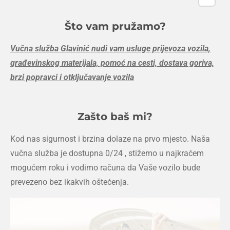
Što vam pružamo?
Vučna služba Glavinić nudi vam usluge prijevoza vozila,
građevinskog materijala, pomoć na cesti, dostava goriva,
brzi popravci i otključavanje vozila
Zašto baš mi?
Kod nas sigurnost i brzina dolaze na prvo mjesto. Naša
vučna služba je dostupna 0/24 , stižemo u najkraćem
mogućem roku i vodimo računa da Vaše vozilo bude
prevezeno bez ikakvih oštećenja.